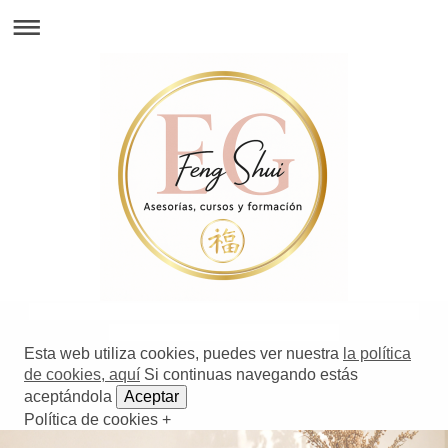
319817318 | 11981 |8888 | 491-488-71 | 71427321893 | 54121381948 | 91688 | 741 | 777 | 288-
471-314917 | 619481578491 | 498317519641 | 519-7148
Esta web utiliza cookies, puedes ver nuestra
la política
de cookies, aquí
Si continuas navegando estás
aceptándola
Aceptar
Política de cookies +