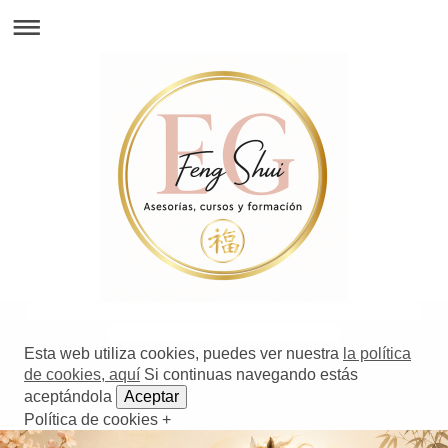
319817318 | 11981 |8888 | 491-488-71 | 71427321893 | 54121381948 | 91688 | 741 | 777 | 288-
471-314917 | 619481578491 | 498317519641 | 519-7148
Esta web utiliza cookies, puedes ver nuestra
la política
de cookies, aquí
Si continuas navegando estás
aceptándola
Aceptar
Política de cookies +